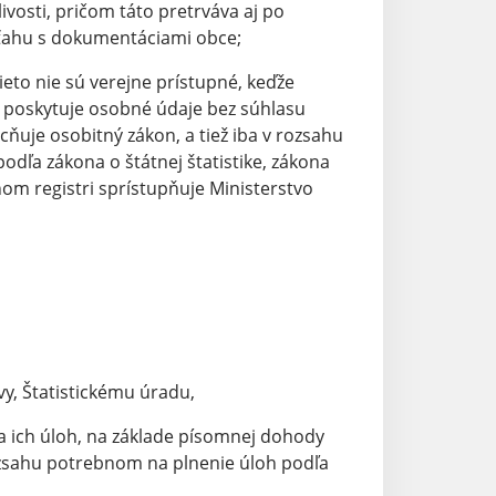
vosti, pričom táto pretrváva aj po
ťahu s dokumentáciami obce;
tieto nie sú verejne prístupné, keďže
 a poskytuje osobné údaje bez súhlasu
uje osobitný zákon, a tiež iba v rozsahu
dľa zákona o štátnej štatistike, zákona
om registri sprístupňuje Ministerstvo
, Štatistickému úradu,
a ich úloh, na základe písomnej dohody
ozsahu potrebnom na plnenie úloh podľa