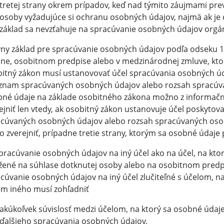
tretej strany okrem prípadov, keď nad týmito záujmami pre
osoby vyžadujúce si ochranu osobných údajov, najmä ak je
základ sa nevzťahuje na spracúvanie osobných údajov orgánm
ny základ pre spracúvanie osobných údajov podľa odseku 1 
ne, osobitnom predpise alebo v medzinárodnej zmluve, ktor
itný zákon musí ustanovovať účel spracúvania osobných úd
oznam spracúvaných osobných údajov alebo rozsah spracúv
né údaje na základe osobitného zákona možno z informačn
ejniť len vtedy, ak osobitný zákon ustanovuje účel poskytov
cúvaných osobných údajov alebo rozsah spracúvaných oso
o zverejniť, prípadne tretie strany, ktorým sa osobné údaje
pracúvanie osobných údajov na iný účel ako na účel, na ktorý
žené na súhlase dotknutej osoby alebo na osobitnom predpis
cúvanie osobných údajov na iný účel zlučiteľné s účelom, n
m iného musí zohľadniť
akúkoľvek súvislosť medzi účelom, na ktorý sa osobné údaj
ďalšieho spracúvania osobných údajov,