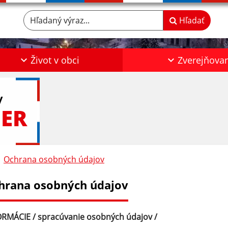
Hľadaný výraz...
Hľadať
Život v obci
Zverejňova
y
ER
Ochrana osobných údajov
hrana osobných údajov
RMÁCIE / spracúvanie osobných údajov /