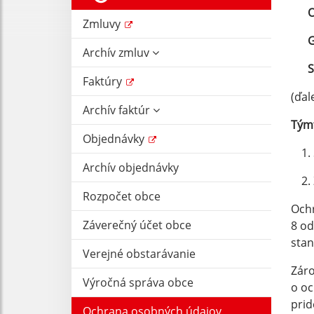
Zmluvy
G
Archív zmluv
S
Faktúry
(ďal
Archív faktúr
Týmt
Objednávky
Archív objednávky
Rozpočet obce
Ochr
Záverečný účet obce
8 od
stan
Verejné obstarávanie
Záro
Výročná správa obce
o oc
prid
Ochrana osobných údajov