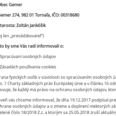
Obec Gemer
emer 274, 982 01 Tornaľa, IČO: 00318680
tarosta:
Zoltán Jankóšik
ej len „prevádzkovateľ“)
o by sme Vás radi informovali o:
Spracúvaní osobných údajov
Zásadách používania cookies
ana fyzických osôb v súvislosti so spracúvaním osobných úd
s. 1 Charty základných práv Európskej únie a v článku 16 od
ovuje, že každý má právo na ochranu osobných údajov, ktoré
veň vás chceme informovať, že dňa 19.12.2017 podpísal pre
hrane osobných údajov a o zmene a doplnení niektorých zá
elené číslo 18/2018 Z.z. a ktorým sa 25.05.2018 zruší aktuáln