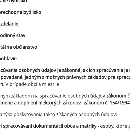
rvalé bydlisko
prechodné bydlisko
vzdelanie
rodinný stav
štátne občianstvo
pohlavie
cúvanie osobných údajov je zákonné, ak ich spracúvanie j
 povedané, jedným z možných právnych základov pre spracú
on
. V prípade obcí a miest je
vnym základom na spracúvanie osobných údajov
zákonom č.
zmene a doplnení niektorých zákonov,
zákonom č. 154/1994 
a týka poskytovania takto získaných osobných údajov:
ri spracovávaní dokumentácii obce a matriky
- osoby, ktoré 