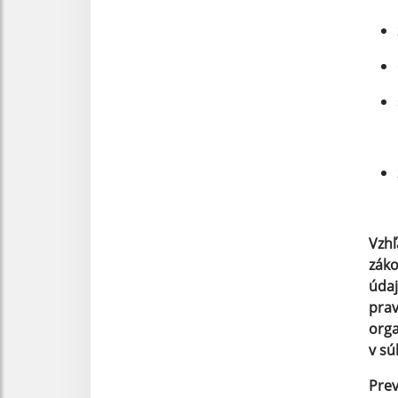
Vzhľ
záko
údaj
prav
orga
v sú
Prev