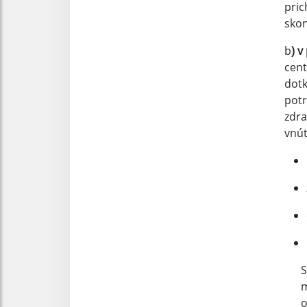
pric
skon
b
) 
cent
dotk
potr
zdra
vnú
S
m
o