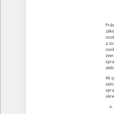
Práv
záko
osob
a z
osob
zver
spra
aleb
Ak s
zalo
spra
okre