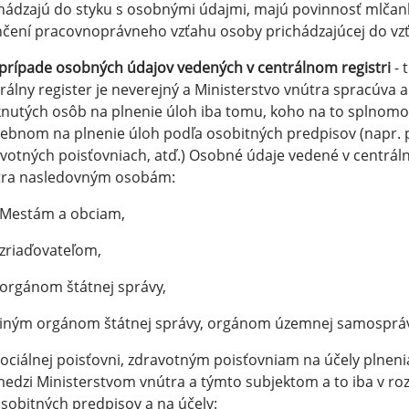
hádzajú do styku s osobnými údajmi, majú povinnosť mlčanli
čení pracovnoprávneho vzťahu osoby prichádzajúcej do vz
v prípade osobných údajov vedených v centrálnom registri
- 
rálny register je neverejný a Ministerstvo vnútra spracúva
nutých osôb na plnenie úloh iba tomu, koho na to splnomocň
ebnom na plnenie úloh podľa osobitných predpisov (napr. po
votných poisťovniach, atď.) Osobné údaje vedené v centráln
tra nasledovným osobám:
Mestám a obciam,
zriaďovateľom,
orgánom štátnej správy,
iným orgánom štátnej správy, orgánom územnej samosprávy
ociálnej poisťovni, zdravotným poisťovniam na účely plneni
edzi Ministerstvom vnútra a týmto subjektom a to iba v r
sobitných predpisov a na účely: