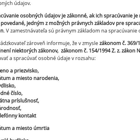
ných údajov.
cúvanie osobných údajov je zákonné, ak ich spracúvanie j
 povedané, jedným z možných právnych základov pre spracú
on
. V zamestnávateľa sú právnym základom na spracúvanie 
ádzkovateľ zároveň informuje, že v zmysle
zákonom č. 369/1
není niektorých zákonov,
zákonom č. 154/1994 Z. z. zákon 
avať a spracúvať osobné údaje v rozsahu:
eno a priezvisko,
átum a miesto narodenia,
ydlisko,
odné číslo,
tátna príslušnosť,
árodnosť,
elefónny kontakt
átum a miesto úmrtia