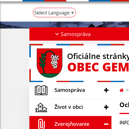
Select Language
▼
Samospráva
Oficiálne stránk
OBEC GEM
Samospráva
Oc
Život v obci
INFO
Zverejňovanie