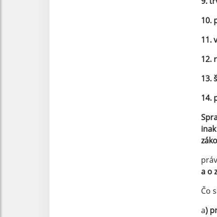
9. t
10. 
11. 
12. 
13. 
14. 
Spra
inak
zák
prá
a o 
Čo s
a
) p