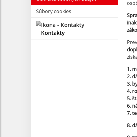
osob
Súbory cookies
Spra
inak
zák
Kontakty
Prev
dopl
získ
1. m
2. d
3. b
4. r
5. š
6. n
7. t
8. d