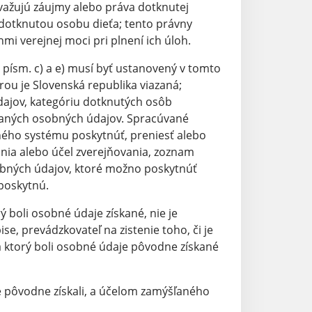
važujú záujmy alebo práva dotknutej
 dotknutou osobu dieťa; tento právny
i verejnej moci pri plnení ich úloh.
písm. c) a e) musí byť ustanovený v tomto
ou je Slovenská republika viazaná;
ajov, kategóriu dotknutých osôb
aných osobných údajov. Spracúvané
ého systému poskytnúť, preniesť alebo
ania alebo účel zverejňovania, zoznam
bných údajov, ktoré možno poskytnúť
 poskytnú.
 boli osobné údaje získané, nie je
e, prevádzkovateľ na zistenie toho, či je
a ktorý boli osobné údaje pôvodne získané
e pôvodne získali, a účelom zamýšľaného