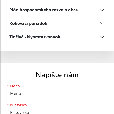
Plán hospodárskeho rozvoja obce
Rokovací poriadok
Tlačivá - Nyomtatványok
Napíšte nám
Meno
Priezvisko
E-mailová adresa
*
Meno:
*
Priezvisko: