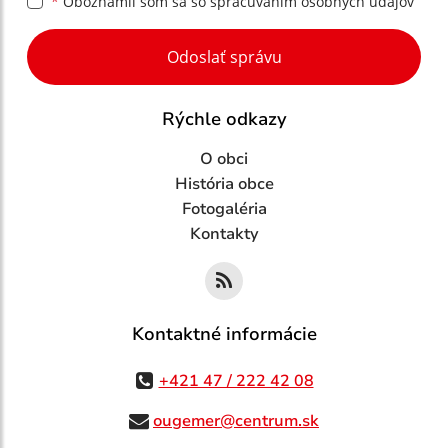
*
Oboznámil som sa so
spracúvaním osobných údajov
Google reCaptcha Response
Odoslať správu
Rýchle odkazy
O obci
História obce
Fotogaléria
Kontakty
Kontaktné informácie
+421 47 / 222 42 08
ougemer@centrum.sk