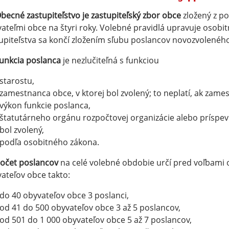
becné zastupiteľstvo je zastupiteľský zbor obce
zložený z p
ateľmi obce na štyri roky. Volebné pravidlá upravuje osob
upiteľstva sa končí zložením sľubu poslancov novozvolenéh
unkcia poslanca
je nezlučiteľná s funkciou
starostu,
zamestnanca obce, v ktorej bol zvolený; to neplatí, ak zam
výkon funkcie poslanca,
štatutárneho orgánu rozpočtovej organizácie alebo príspevk
bol zvolený,
podľa osobitného zákona.
očet poslancov
na celé volebné obdobie určí pred voľbami 
ateľov obce takto:
do 40 obyvateľov obce 3 poslanci,
od 41 do 500 obyvateľov obce 3 až 5 poslancov,
od 501 do 1 000 obyvateľov obce 5 až 7 poslancov,