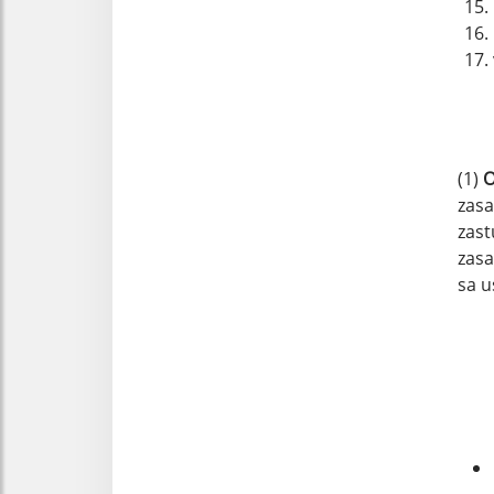
(1)
O
zasa
zast
zasa
sa u