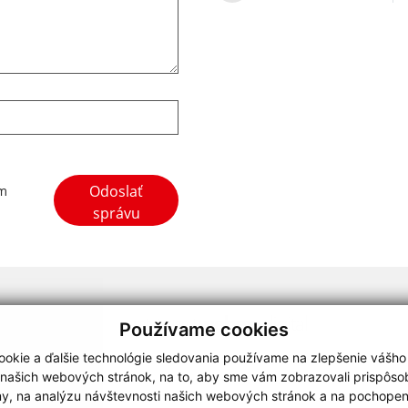
Google reCaptcha Response
Odoslať
ím
správu
webdesign
|
Používame cookies
.
,
o.
,
okie a ďalšie technológie sledovania používame na zlepšenie vášho
 našich webových stránok, na to, aby sme vám zobrazovali prispôs
my, na analýzu návštevnosti našich webových stránok a na pochopeni