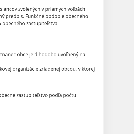
oslancov zvolených v priamych voľbách
itný predpis. Funkčné obdobie obecného
o obecného zastupiteľstva.
estnanec obce je dlhodobo uvoľnený na
ovej organizácie zriadenej obcou, v ktorej
obecné zastupiteľstvo podľa počtu