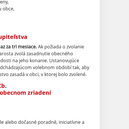
eny,
u obce,
piteľstva
z za tri mesiace.
Ak požiada o zvolanie
tarosta zvolá zasadnutie obecného
iadosti na jeho konanie. Ustanovujúce
predchádzajúcom volebnom období tak, aby
tvo zasadá v obci, v ktorej bolo zvolené.
Zb.
 obecnom zriadení
le alebo dočasné poradné, iniciatívne a