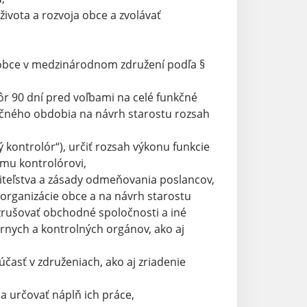
ivota a rozvoja obce a zvolávať
 obce v medzinárodnom združení podľa §
ôr 90 dní pred voľbami na celé funkčné
kčného obdobia na návrh starostu rozsah
ý kontrolór“), určiť rozsah výkonu funkcie
mu kontrolórovi,
iteľstva a zásady odmeňovania poslancov,
 organizácie obce a na návrh starostu
 zrušovať obchodné spoločnosti a iné
rnych a kontrolných orgánov, ako aj
časť v združeniach, ako aj zriadenie
 určovať náplň ich práce,