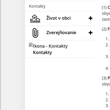
Kontakty
(1)
O
obyv
Život v obci
zast
(2)
F
Zverejňovanie
Kontakty
(3)
P
obyv