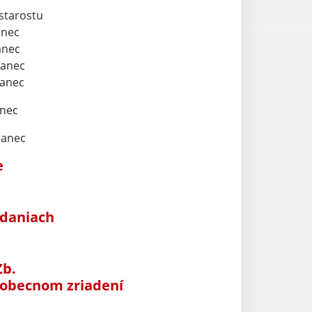
 starostu
anec
anec
lanec
lanec
anec
lanec
e
adaniach
Zb.
 obecnom zriadení