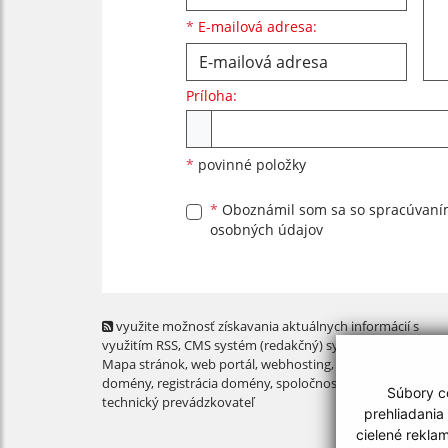
*
E-mailová adresa:
Príloha:
Príloha
*
povinné položky
*
Oboznámil som sa so
spracúvan
osobných údajov
využite možnosť získavania aktuálnych informácií s
využitím RSS
, CMS systém (redakčný) systém ECHELON 2,
Mapa stránok
,
web portál
,
webhosting
,
webex.digital, s.r.o
domény
,
registrácia domény
,
spoločnosť webex.digital, s.r.
Súbory co
technický prevádzkovateľ
prehliadania
cielené rekla