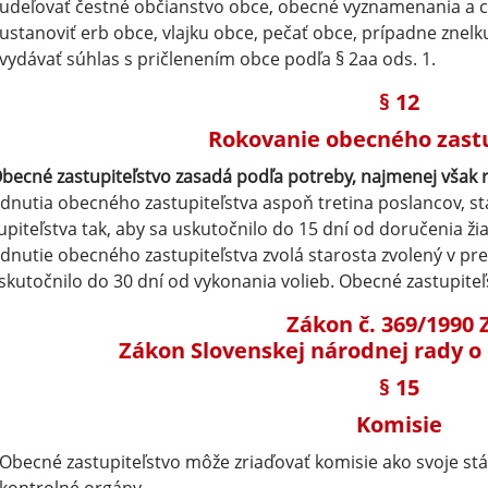
udeľovať čestné občianstvo obce, obecné vyznamenania a c
ustanoviť erb obce, vlajku obce, pečať obce, prípadne znelk
vydávať súhlas s pričlenením obce podľa § 2aa ods. 1.
§ 12
Rokovanie obecného zastu
becné zastupiteľstvo zasadá podľa potreby, najmenej však ra
dnutia obecného zastupiteľstva aspoň tretina poslancov, s
upiteľstva tak, aby sa uskutočnilo do 15 dní od doručenia ž
dnutie obecného zastupiteľstva zvolá starosta zvolený v 
skutočnilo do 30 dní od vykonania volieb. Obecné zastupiteľs
Zákon č. 369/1990 
Zákon Slovenskej národnej rady o
§ 15
Komisie
Obecné zastupiteľstvo môže zriaďovať komisie ako svoje stá