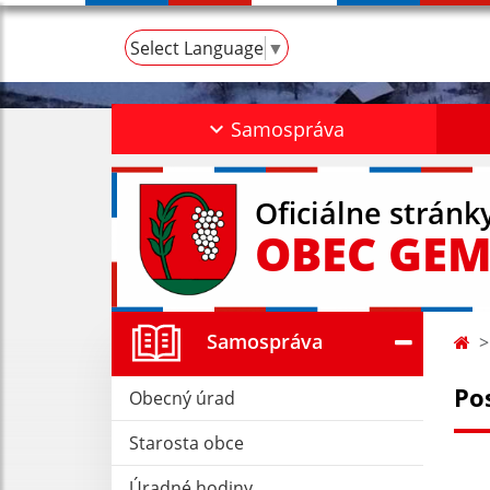
Select Language
▼
Samospráva
Oficiálne stránk
OBEC GEM
Samospráva
Po
Obecný úrad
Starosta obce
Úradné hodiny