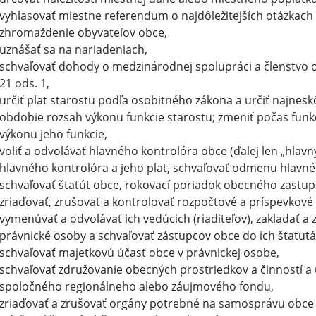
vyhlasovať miestne referendum o najdôležitejších otázkach ž
zhromaždenie obyvateľov obce,
uznášať sa na nariadeniach,
schvaľovať dohody o medzinárodnej spolupráci a členstvo
21 ods. 1,
určiť plat starostu podľa osobitného zákona a určiť najnesk
obdobie rozsah výkonu funkcie starostu; zmeniť počas fun
výkonu jeho funkcie,
voliť a odvolávať hlavného kontrolóra obce (ďalej len „hlavn
hlavného kontrolóra a jeho plat, schvaľovať odmenu hlavné
schvaľovať štatút obce, rokovací poriadok obecného zastup
zriaďovať, zrušovať a kontrolovať rozpočtové a príspevkové
vymenúvať a odvolávať ich vedúcich (riaditeľov), zakladať a
právnické osoby a schvaľovať zástupcov obce do ich štatutá
schvaľovať majetkovú účasť obce v právnickej osobe,
schvaľovať združovanie obecných prostriedkov a činností a ú
spoločného regionálneho alebo záujmového fondu,
zriaďovať a zrušovať orgány potrebné na samosprávu obce a