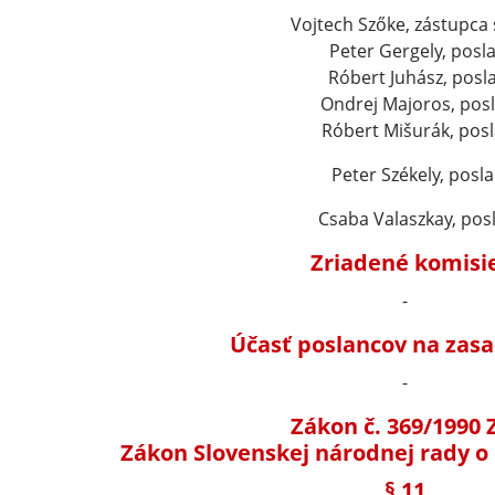
Vojtech Szőke, zástupca
Peter Gergely, posl
Róbert Juhász, posl
Ondrej Majoros, pos
Róbert Mišurák, pos
Peter Székely, posl
Csaba Valaszkay, pos
Zriadené komisi
-
Účasť poslancov na zas
-
Zákon č. 369/1990 
Zákon Slovenskej národnej rady o
§ 11