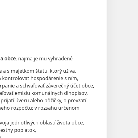
ta obce
, najmä je mu vyhradené
a s majetkom štátu, ktorý užíva,
 a kontrolovať hospodárenie s ním,
rpanie a schvaľovať záverečný účet obce,
vaľovať emisiu komunálnych dlhopisov,
rijatí úveru alebo pôžičky, o prevzatí
tneho rozpočtu; v rozsahu určenom
oja jednotlivých oblastí života obce,
iestny poplatok,
,