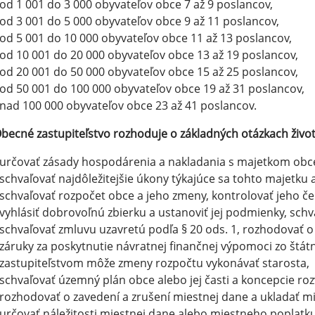
od 1 001 do 3 000 obyvateľov obce 7 až 9 poslancov,
od 3 001 do 5 000 obyvateľov obce 9 až 11 poslancov,
od 5 001 do 10 000 obyvateľov obce 11 až 13 poslancov,
od 10 001 do 20 000 obyvateľov obce 13 až 19 poslancov,
od 20 001 do 50 000 obyvateľov obce 15 až 25 poslancov,
od 50 001 do 100 000 obyvateľov obce 19 až 31 poslancov,
nad 100 000 obyvateľov obce 23 až 41 poslancov.
becné zastupiteľstvo rozhoduje o základných otázkach živo
určovať zásady hospodárenia a nakladania s majetkom obce 
schvaľovať najdôležitejšie úkony týkajúce sa tohto majetku
schvaľovať rozpočet obce a jeho zmeny, kontrolovať jeho če
vyhlásiť dobrovoľnú zbierku a ustanoviť jej podmienky, sch
schvaľovať zmluvu uzavretú podľa § 20 ods. 1, rozhodovať o p
záruky za poskytnutie návratnej finančnej výpomoci zo štá
zastupiteľstvom môže zmeny rozpočtu vykonávať starosta,
schvaľovať územný plán obce alebo jej časti a koncepcie rozv
rozhodovať o zavedení a zrušení miestnej dane a ukladať m
určovať náležitosti miestnej dane alebo miestneho poplatku