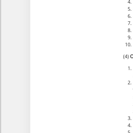
(4)
O