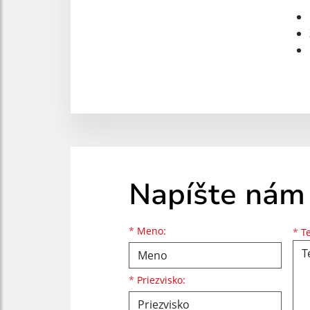
Napíšte nám
Meno
Priezvisko
E-mailová adresa
*
Meno:
*
Te
*
Priezvisko: