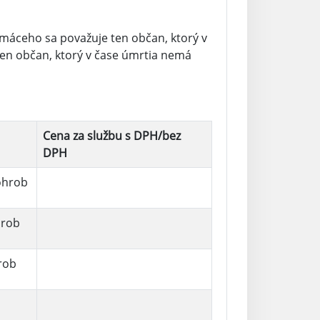
domáceho sa považuje ten občan, ktorý v
ten občan, ktorý v čase úmrtia nemá
Cena za službu s DPH/bez
DPH
ohrob
hrob
rob