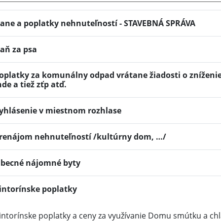
ane a poplatky nehnuteľností - STAVEBNÁ SPRÁVA
aň za psa
oplatky za komunálny odpad vrátane žiadosti o zníženi
nde a tiež zťp atď.
yhlásenie v miestnom rozhlase
renájom nehnuteľností /kultúrny dom, …/
becné nájomné byty
intorínske poplatky
intorínske poplatky a ceny za využívanie Domu smútku a ch