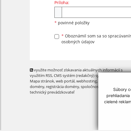
Príloha:
Príloha
*
povinné položky
*
Oboznámil som sa so
spracúvan
osobných údajov
využite možnosť získavania aktuálnych informácií s
využitím RSS
, CMS systém (redakčný) systém ECHELON 2,
Mapa stránok
,
web portál
,
webhosting
,
webex.digital, s.r.o
domény
,
registrácia domény
,
spoločnosť webex.digital, s.r.
Súbory co
technický prevádzkovateľ
prehliadania
cielené rekla