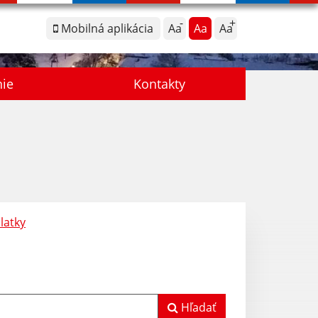
Mobilná aplikácia
Aa
Aa
Aa
nie
Kontakty
latky
Hľadať