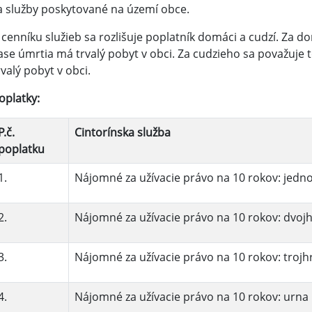
a služby poskytované na území obce.
 cenníku služieb sa rozlišuje poplatník domáci a cudzí. Za 
ase úmrtia má trvalý pobyt v obci. Za cudzieho sa považuje 
rvalý pobyt v obci.
oplatky:
P.č.
Cintorínska služba
poplatku
1.
Nájomné za užívacie právo na 10 rokov: jedn
2.
Nájomné za užívacie právo na 10 rokov: dvoj
3.
Nájomné za užívacie právo na 10 rokov: trojh
4.
Nájomné za užívacie právo na 10 rokov: urna