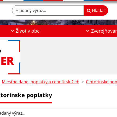
Hľadaný výraz...
Hľadať
Život v obci
Zverejňova
y
ER
Miestne dane, poplatky a cenník služieb
Cintorínske pop
ntorínske poplatky
aný výraz...