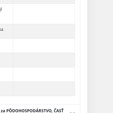
ký
ka
A, za PÔDOHOSPODÁRSTVO, ČASŤ