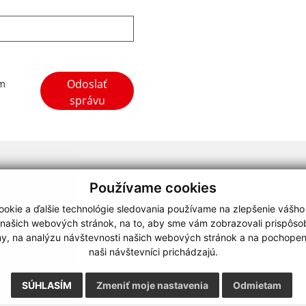
Google reCaptcha Response
Odoslať
ím
správu
webdesign
|
Používame cookies
.
,
o.
,
okie a ďalšie technológie sledovania používame na zlepšenie vášho
 našich webových stránok, na to, aby sme vám zobrazovali prispôs
my, na analýzu návštevnosti našich webových stránok a na pochopeni
naši návštevníci prichádzajú.
SÚHLASÍM
Zmeniť moje nastavenia
Odmietam