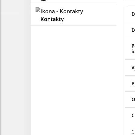
D
Kontakty
D
P
i
V
P
O
C
C