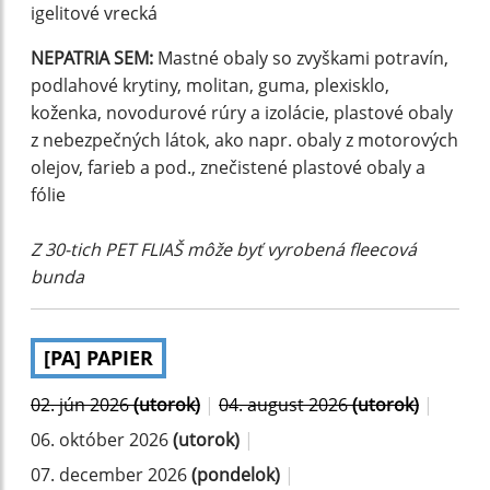
igelitové vrecká
NEPATRIA SEM:
Mastné obaly so zvyškami potravín,
podlahové krytiny, molitan, guma, plexisklo,
koženka, novodurové rúry a izolácie, plastové obaly
z nebezpečných látok, ako napr. obaly z motorových
olejov, farieb a pod., znečistené plastové obaly a
fólie
Z 30-tich PET FLIAŠ môže byť vyrobená fleecová
bunda
[PA] PAPIER
02. jún 2026
(utorok)
|
04. august 2026
(utorok)
|
06. október 2026
(utorok)
|
07. december 2026
(pondelok)
|