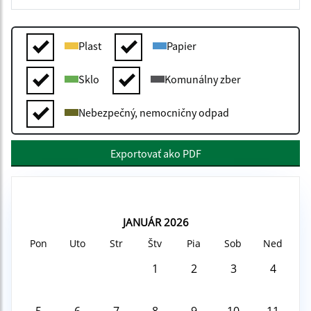
Plast
Papier
Sklo
Komunálny zber
Nebezpečný, nemocničny odpad
Exportovať ako PDF
JANUÁR 2026
Pon
Uto
Str
Štv
Pia
Sob
Ned
1
2
3
4