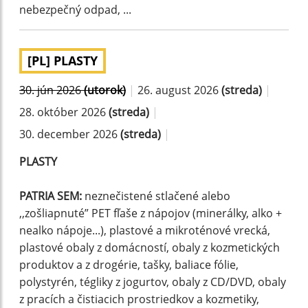
nebezpečný odpad, ...
[PL] PLASTY
30. jún 2026
(utorok)
|
26. august 2026
(streda)
|
28. október 2026
(streda)
|
30. december 2026
(streda)
|
PLASTY
PATRIA SEM:
neznečistené stlačené alebo
,,zošliapnuté” PET fľaše z nápojov (minerálky, alko +
nealko nápoje...), plastové a mikroténové vrecká,
plastové obaly z domácností, obaly z kozmetických
produktov a z drogérie, tašky, baliace fólie,
polystyrén, tégliky z jogurtov, obaly z CD/DVD, obaly
z pracích a čistiacich prostriedkov a kozmetiky,