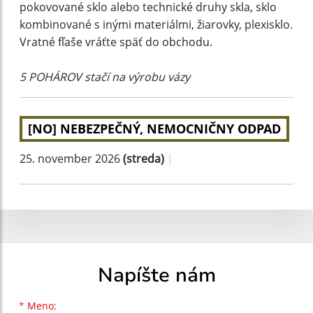
pokovované sklo alebo technické druhy skla, sklo
kombinované s inými materiálmi, žiarovky, plexisklo.
Vratné fľaše vráťte späť do obchodu.
5 POHÁROV stačí na výrobu vázy
[NO] NEBEZPEČNÝ, NEMOCNIČNY ODPAD
25. november 2026
(streda)
|
Napíšte nám
Meno
Priezvisko
E-mailová adresa
*
Meno: