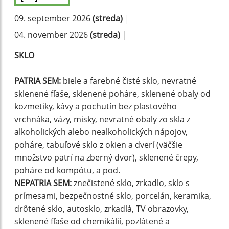
09. september 2026
(streda)
|
04. november 2026
(streda)
|
SKLO
PATRIA SEM:
biele a farebné čisté sklo, nevratné
sklenené fľaše, sklenené poháre, sklenené obaly od
kozmetiky, kávy a pochutín bez plastového
vrchnáka, vázy, misky, nevratné obaly zo skla z
alkoholických alebo nealkoholických nápojov,
poháre, tabuľové sklo z okien a dverí (väčšie
množstvo patrí na zberný dvor), sklenené črepy,
poháre od kompótu, a pod.
NEPATRIA SEM:
znečistené sklo, zrkadlo, sklo s
prímesami, bezpečnostné sklo, porcelán, keramika,
drôtené sklo, autosklo, zrkadlá, TV obrazovky,
sklenené fľaše od chemikálií, pozlátené a