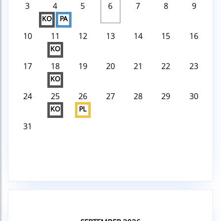
3
4
5
6
7
8
9
KO
PA
10
11
12
13
14
15
16
KO
17
18
19
20
21
22
23
KO
24
25
26
27
28
29
30
KO
PL
31