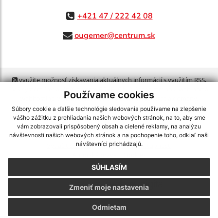
+421 47 / 222 42 08
ougemer@centrum.sk
využite možnosť získavania aktuálnych informácií s využitím RSS
,
CMS systém (redakčný) systém ECHELON 2,
Mapa stránok
,
web portál
,
Používame cookies
webhosting
,
webex.digital, s.r.o.
,
domény
,
registrácia domény
,
spoločnosť webex.digital, s.r.o.
,
technický prevádzkovateľ
Súbory cookie a ďalšie technológie sledovania používame na zlepšenie
vášho zážitku z prehliadania našich webových stránok, na to, aby sme
vám zobrazovali prispôsobený obsah a cielené reklamy, na analýzu
Posledná aktualizácia:
30.07.2026
návštevnosti našich webových stránok a na pochopenie toho, odkiaľ naši
návštevníci prichádzajú.
Vytlačiť stránku
|
Vyhlásenie o prístupnosti
Autorské práva
|
Cookies
SÚHLASÍM
webdesign
|
Zmeniť moje nastavenia
Odmietam