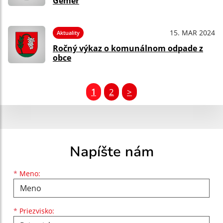
Gemer
15. MAR 2024
Aktuality
Ročný výkaz o komunálnom odpade z
obce
1
2
>
Napíšte nám
Meno
Priezvisko
E-mailová adresa
*
Meno:
*
Priezvisko: