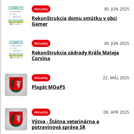
30. JÚN 2025
Aktuality
Rekonštrukcia domu smútku v obci
Gemer
30. JÚN 2025
Aktuality
Rekonštrukcia zádrady Kráľa Mateja
Corvina
22. MÁJ 2025
Aktuality
Plagát MOaPS
08. APR 2025
Aktuality
Výzva - Štátna veterinárna a
potravinová správa SR