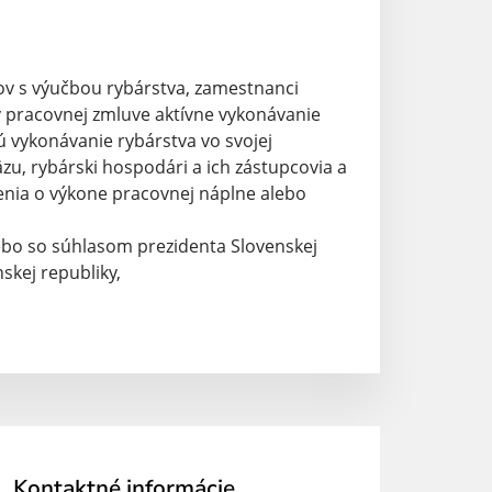
rov s výučbou rybárstva, zamestnanci
v pracovnej zmluve aktívne vykonávanie
ú vykonávanie rybárstva vo svojej
u, rybárski hospodári a ich zástupcovia a
enia o výkone pracovnej náplne alebo
lebo so súhlasom prezidenta Slovenskej
nskej republiky,
Kontaktné informácie