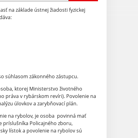
asť na základe ústnej žiadosti fyzickej
ydáva:
 so súhlasom zákonného zástupcu.
soba, ktorej Ministerstvo životného
eho práva v rybárskom revíri). Povolenie na
nalýzu úlovkov a zarybňovací plán.
enie na rybolov, je osoba povinná mať
e príslušníka Policajného zboru,
sky lístok a povolenie na rybolov sú