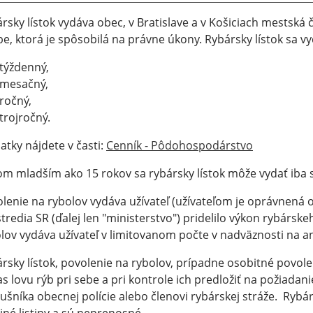
rsky lístok vydáva obec, v Bratislave a v Košiciach mestská č
e, ktorá je spôsobilá na právne úkony. Rybársky lístok sa v
týždenný,
mesačný,
ročný,
trojročný.
atky nájdete v časti:
Cenník - Pôdohospodárstvo
m mladším ako 15 rokov sa rybársky lístok môže vydať iba
lenie na rybolov vydáva užívateľ (užívateľom je oprávnená o
tredia SR (ďalej len "ministerstvo") pridelilo výkon rybársk
lov vydáva užívateľ v limitovanom počte v nadväznosti na a
rsky lístok, povolenie na rybolov, prípadne osobitné povol
s lovu rýb pri sebe a pri kontrole ich predložiť na požiadani
lušníka obecnej polície alebo členovi rybárskej stráže. Rybár