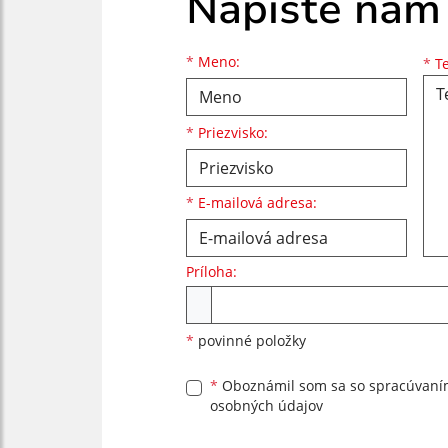
Napíšte nám
Meno
Priezvisko
E-mailová adresa
*
Meno:
*
Te
*
Priezvisko:
*
E-mailová adresa:
Príloha:
Príloha
*
povinné položky
*
Oboznámil som sa so
spracúvan
osobných údajov