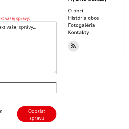
O obci
Text vašej správy...
História obce
xt vašej správy:
Fotogaléria
Kontakty
Google reCaptcha Response
Odoslať
ím
správu