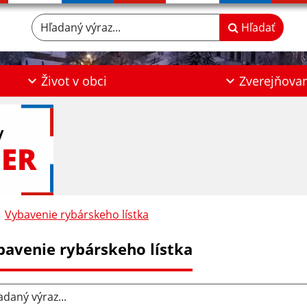
Hľadaný výraz...
Hľadať
Život v obci
Zverejňova
y
ER
Vybavenie rybárskeho lístka
bavenie rybárskeho lístka
aný výraz...