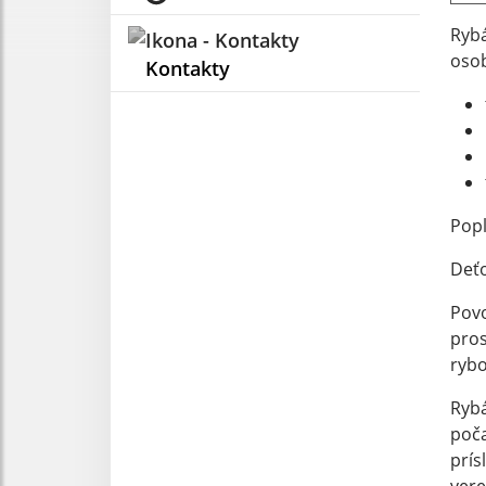
Rybá
osob
Kontakty
Popl
Deťo
Povo
pros
rybo
Rybá
poča
prís