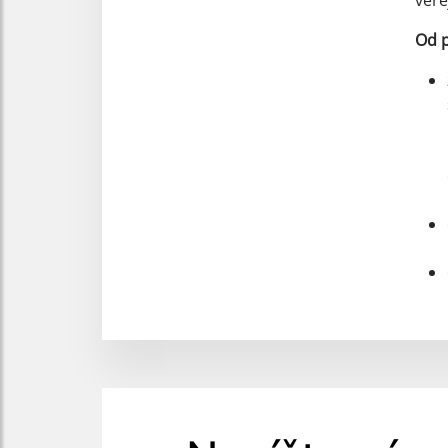
vere
Od p