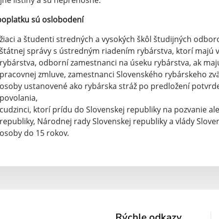
jné listiny a sú neprenosné.
oplatku sú oslobodení
žiaci a študenti stredných a vysokých škôl študijných odbo
štátnej správy s ústredným riadením rybárstva, ktorí majú 
rybárstva, odborní zamestnanci na úseku rybárstva, ak maj
pracovnej zmluve, zamestnanci Slovenského rybárskeho zväz
osoby ustanovené ako rybárska stráž po predložení potvrd
povolania,
cudzinci, ktorí prídu do Slovenskej republiky na pozvanie a
republiky, Národnej rady Slovenskej republiky a vlády Slove
osoby do 15 rokov.
Rýchle odkazy