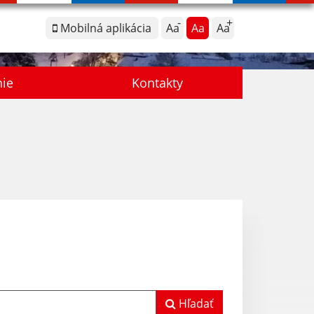
Mobilná aplikácia
Aa
Aa
Aa
nie
Kontakty
Hľadať