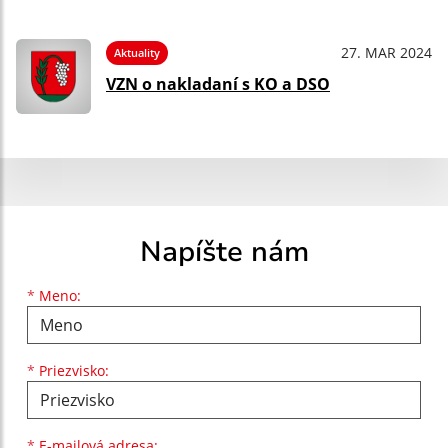
27. MAR 2024
Aktuality
VZN o nakladaní s KO a DSO
Napíšte nám
Meno
Priezvisko
E-mailová adresa
*
Meno:
*
Priezvisko:
*
E-mailová adresa: