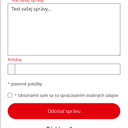
*
Text vašej správy:
Príloha:
Príloha
*
povinné položky
*
Oboznámil som sa so
spracúvaním osobných údajov
Google reCaptcha Response
Odoslať správu