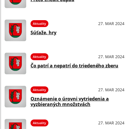
27. MAR 2024
Aktuality
Súťaže, hry
27. MAR 2024
Aktuality
Čo patrí a nepatrí do triedeného zberu
27. MAR 2024
Aktuality
Oznámenie o úrovni vytriedenia a
vyzbieraných množstvách
27. MAR 2024
Aktuality