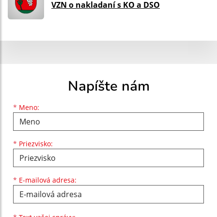
VZN o nakladaní s KO a DSO
Napíšte nám
Meno
Priezvisko
E-mailová adresa
*
Meno:
*
Priezvisko:
*
E-mailová adresa:
Text vašej správy...